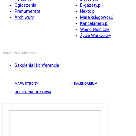
Ogłoszenia
E-gazety.pl
Prenumerata
Nexto.pl
Archiwum
Mała księgowość
Kancelarierp.pl
Wieści Rolnicze
Życie Warszawy
NASZE WYDARZENIA
Szkolenia i konferencje
MAPA STRONY
KALENDARIUM
OFERTA PRODUKTOWA