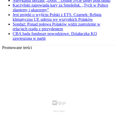
Nietykalna sierżant „Doris”. Drugie życie tajnej policjantki
Kaczyński zapowiada kary za Smoleńsk. „Tych w Polsce
złapiemy i ukarzemy”
Jest projekt o wyjściu Polski z ETS. Czarnek: Religia
klimatyczna UE uderza we wszystkich Polaków
Sondaż: Ponad połowa Polaków widzi zagrożenie w
relacjach rządu z prezydentem
CBA bada fundusze powodziowe. Działaczka KO
zawieszona w partii
Promowane treści