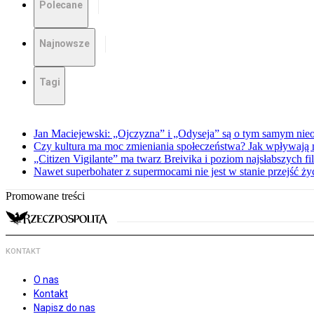
Polecane
Najnowsze
Tagi
Jan Maciejewski: „Ojczyzna” i „Odyseja” są o tym samym nie
Czy kultura ma moc zmieniania społeczeństwa? Jak wpływają na
„Citizen Vigilante” ma twarz Breivika i poziom najsłabszych f
Nawet superbohater z supermocami nie jest w stanie przejść ży
Promowane treści
KONTAKT
O nas
Kontakt
Napisz do nas