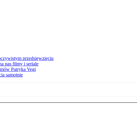
oczywistym przedsięwzięciu
 nas filmy i seriale
ilmów Patryka Vegi
cia samotnie