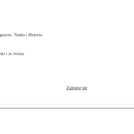
!
azyny: Nauka i Historia.
ki i ze świata.
Zaloguj się