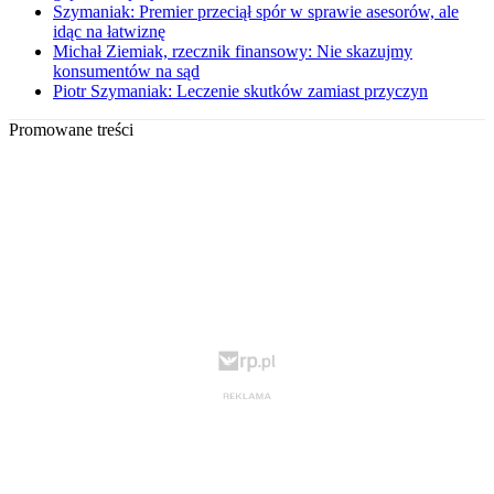
Szymaniak: Premier przeciął spór w sprawie asesorów, ale
idąc na łatwiznę
Michał Ziemiak, rzecznik finansowy: Nie skazujmy
konsumentów na sąd
Piotr Szymaniak: Leczenie skutków zamiast przyczyn
Promowane treści