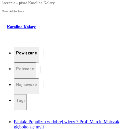
leczenia - pisze Karolina Kolary.
Foto: Adobe Stock
Karolina Kolary
Powiązane
Polecane
Najnowsze
Tagi
Pantak: Populizm w dobrej wierze? Prof. Marcin Matczak
głęboko się myli