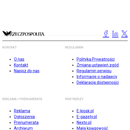
KONTAKT
REGULAMIN
O nas
Polityka Prywatności
Kontakt
Zmiana ustawień zgód
Napisz do nas
Regulamin serwisu
Informacje o nadawcy
Deklaracja dostępności
REKLAMA I PRENUMERATA
PARTNERZY
Reklama
E-kiosk.pl
Ogłoszenia
E-gazety.pl
Prenumerata
Nexto.pl
Archiwum
Mała księgowość