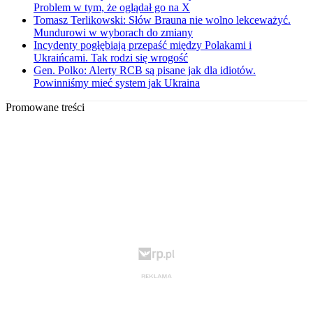
Problem w tym, że oglądał go na X
Tomasz Terlikowski: Słów Brauna nie wolno lekceważyć.
Mundurowi w wyborach do zmiany
Incydenty pogłębiają przepaść między Polakami i
Ukraińcami. Tak rodzi się wrogość
Gen. Polko: Alerty RCB są pisane jak dla idiotów.
Powinniśmy mieć system jak Ukraina
Promowane treści