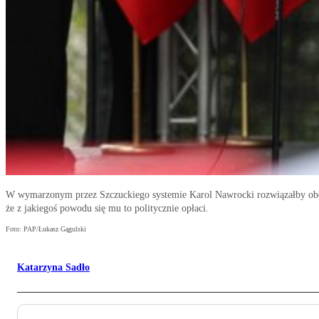
W wymarzonym przez Szczuckiego systemie Karol Nawrocki rozwiązałby obecn
że z jakiegoś powodu się mu to politycznie opłaci.
Foto: PAP/Łukasz Gągulski
Katarzyna Sadło