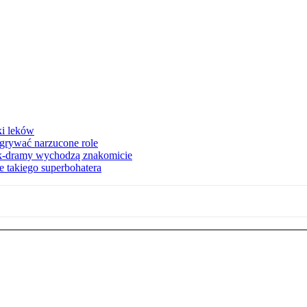
ki leków
dgrywać narzucone role
 k-dramy wychodzą znakomicie
 takiego superbohatera