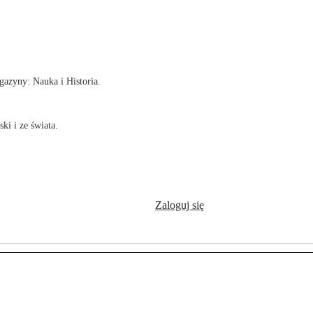
!
azyny: Nauka i Historia.
ki i ze świata.
Zaloguj się