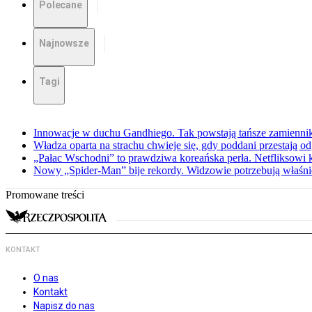
Polecane
Najnowsze
Tagi
Innowacje w duchu Gandhiego. Tak powstają tańsze zamienni
Władza oparta na strachu chwieje się, gdy poddani przestają o
„Pałac Wschodni” to prawdziwa koreańska perła. Netfliksowi
Nowy „Spider-Man” bije rekordy. Widzowie potrzebują właśnie
Promowane treści
KONTAKT
O nas
Kontakt
Napisz do nas