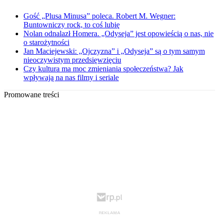
Gość „Plusa Minusa” poleca. Robert M. Wegner:
Buntowniczy rock, to coś lubię
Nolan odnalazł Homera. „Odyseja” jest opowieścią o nas, nie
o starożytności
Jan Maciejewski: „Ojczyzna” i „Odyseja” są o tym samym
nieoczywistym przedsięwzięciu
Czy kultura ma moc zmieniania społeczeństwa? Jak
wpływają na nas filmy i seriale
Promowane treści