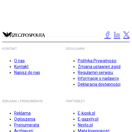
KONTAKT
REGULAMIN
O nas
Polityka Prywatności
Kontakt
Zmiana ustawień zgód
Napisz do nas
Regulamin serwisu
Informacje o nadawcy
Deklaracja dostępności
REKLAMA I PRENUMERATA
PARTNERZY
Reklama
E-kiosk.pl
Ogłoszenia
E-gazety.pl
Prenumerata
Nexto.pl
Archiwum
Mała księgowość