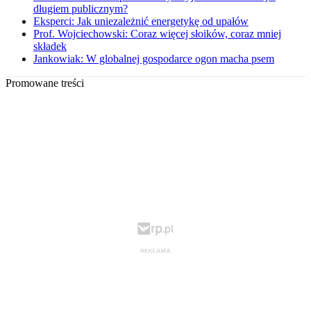
długiem publicznym?
Eksperci: Jak uniezależnić energetykę od upałów
Prof. Wojciechowski: Coraz więcej słoików, coraz mniej
składek
Jankowiak: W globalnej gospodarce ogon macha psem
Promowane treści