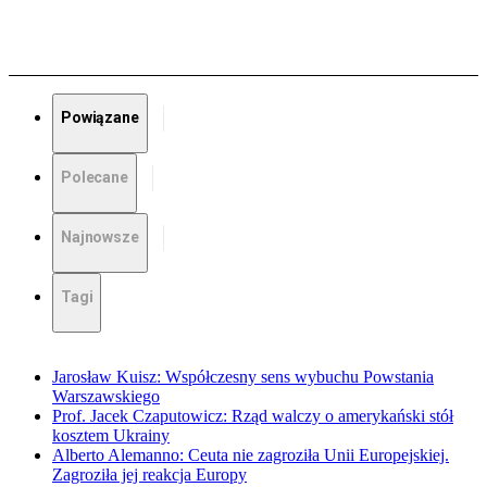
Powiązane
Polecane
Najnowsze
Tagi
Jarosław Kuisz: Współczesny sens wybuchu Powstania
Warszawskiego
Prof. Jacek Czaputowicz: Rząd walczy o amerykański stół
kosztem Ukrainy
Alberto Alemanno: Ceuta nie zagroziła Unii Europejskiej.
Zagroziła jej reakcja Europy