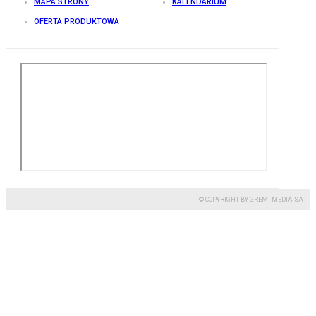
MAPA STRONY
KALENDARIUM
OFERTA PRODUKTOWA
© COPYRIGHT BY GREMI MEDIA SA