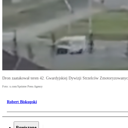
Dron zaatakował teren 42. Gwardyjskiej Dywizji Strzelców Zmotoryzowany
Foto: x.com/Sprinter Press Agency
Robert Biskupski
Powiązane