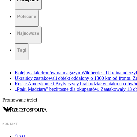
Polecane
Najnowsze
Tagi
Kolejny atak dronów na magazyn Wildberries. Ukraina uderzyła
Ukraińcy zaatakowali obiekt oddalony o 1300 km od frontu. Z
Rosja: Amerykanie i Brytyjczycy brali udział w ataku na obwó
„Ptaki Madziara” bezlitosne dla okupantów. Zaatakowały 13 
Promowane treści
KONTAKT
O nas