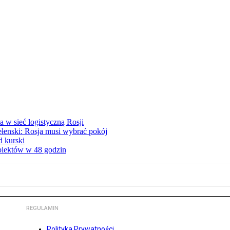
 w sieć logistyczną Rosji
ełenski: Rosja musi wybrać pokój
d kurski
obiektów w 48 godzin
REGULAMIN
Polityka Prywatności