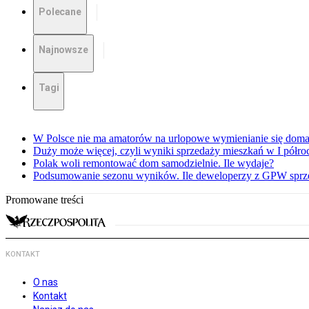
Polecane
Najnowsze
Tagi
W Polsce nie ma amatorów na urlopowe wymienianie się dom
Duży może więcej, czyli wyniki sprzedaży mieszkań w I półro
Polak woli remontować dom samodzielnie. Ile wydaje?
Podsumowanie sezonu wyników. Ile deweloperzy z GPW sprzed
Promowane treści
KONTAKT
O nas
Kontakt