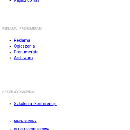
Napisz do nas
REKLAMA I PRENUMERATA
Reklama
Ogłoszenia
Prenumerata
Archiwum
NASZE WYDARZENIA
Szkolenia i konferencje
MAPA STRONY
OFERTA PRODUKTOWA