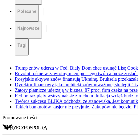
Polecane
Najnowsze
Tagi
Trump znów uderza w Fed. Biały Dom chce usunąć Lisę Cook
Revolut rośnie w zawrotnym tempie. Jego twórca może zostać
Rosyjskie aktywa znów finansują Ukrainę. Bruksela przekazała
Dyrektor finansowy jako architekt zrównoważonej strategii. Tr
Zatory płatnicze uderzają w biznes. 87 proc. firm czeka na prz
Fed po raz piąty wstrzymał się z ruchem. Inflacja wciąż budzi
Twórca sukcesu BLIKA odchodzi ze stanowiska. Jest komunika
Takich banknotów kasjer nie przyjmie. Zakupów nie będzie. P
Promowane treści