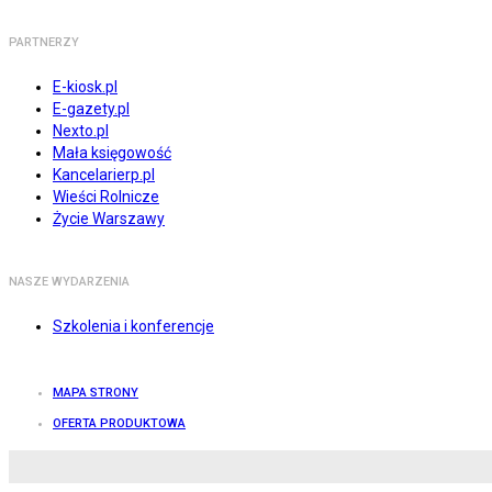
PARTNERZY
E-kiosk.pl
E-gazety.pl
Nexto.pl
Mała księgowość
Kancelarierp.pl
Wieści Rolnicze
Życie Warszawy
NASZE WYDARZENIA
Szkolenia i konferencje
MAPA STRONY
OFERTA PRODUKTOWA