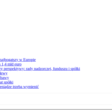
 najbogatszy w Europie
 1,4 mld euro
zy perspektywy: rady nadzorczej, funduszu i spółki
elewy
 obawy
t spółki
ieniądze trzeba wymienić