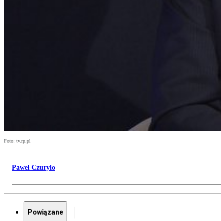
Foto: tv.rp.pl
Paweł Czuryło
Powiązane