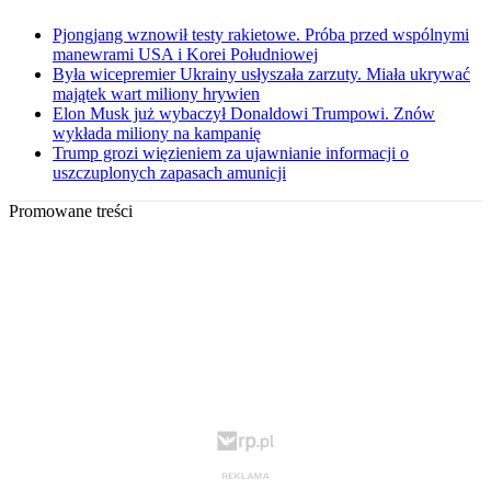
Pjongjang wznowił testy rakietowe. Próba przed wspólnymi
manewrami USA i Korei Południowej
Była wicepremier Ukrainy usłyszała zarzuty. Miała ukrywać
majątek wart miliony hrywien
Elon Musk już wybaczył Donaldowi Trumpowi. Znów
wykłada miliony na kampanię
Trump grozi więzieniem za ujawnianie informacji o
uszczuplonych zapasach amunicji
Promowane treści