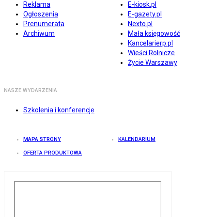
Reklama
E-kiosk.pl
Ogłoszenia
E-gazety.pl
Prenumerata
Nexto.pl
Archiwum
Mała księgowość
Kancelarierp.pl
Wieści Rolnicze
Życie Warszawy
NASZE WYDARZENIA
Szkolenia i konferencje
MAPA STRONY
KALENDARIUM
OFERTA PRODUKTOWA