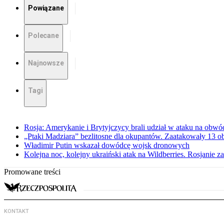
Powiązane
Polecane
Najnowsze
Tagi
Rosja: Amerykanie i Brytyjczycy brali udział w ataku na obwó
„Ptaki Madziara” bezlitosne dla okupantów. Zaatakowały 13 
Władimir Putin wskazał dowódcę wojsk dronowych
Kolejna noc, kolejny ukraiński atak na Wildberries. Rosjanie 
Promowane treści
KONTAKT