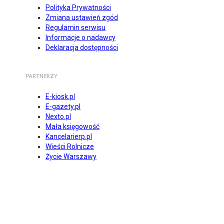
Polityka Prywatności
Zmiana ustawień zgód
Regulamin serwisu
Informacje o nadawcy
Deklaracja dostępności
PARTNERZY
E-kiosk.pl
E-gazety.pl
Nexto.pl
Mała księgowość
Kancelarierp.pl
Wieści Rolnicze
Życie Warszawy