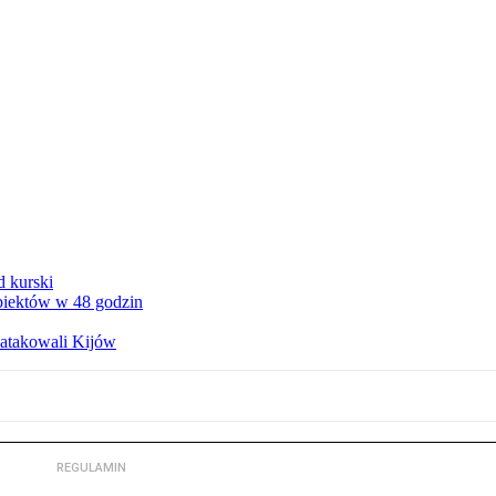
d kurski
obiektów w 48 godzin
zaatakowali Kijów
REGULAMIN