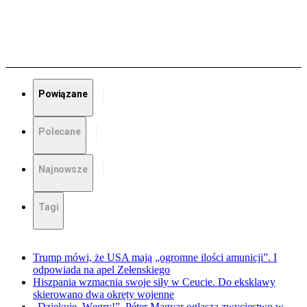
Powiązane
Polecane
Najnowsze
Tagi
Trump mówi, że USA mają „ogromne ilości amunicji”. I
odpowiada na apel Zełenskiego
Hiszpania wzmacnia swoje siły w Ceucie. Do eksklawy
skierowano dwa okręty wojenne
„Dziękuję, Węgry!”. Péter Magyar ogłasza zwycięstwo w