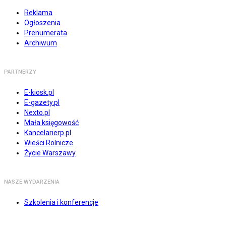
Reklama
Ogłoszenia
Prenumerata
Archiwum
PARTNERZY
E-kiosk.pl
E-gazety.pl
Nexto.pl
Mała księgowość
Kancelarierp.pl
Wieści Rolnicze
Życie Warszawy
NASZE WYDARZENIA
Szkolenia i konferencje