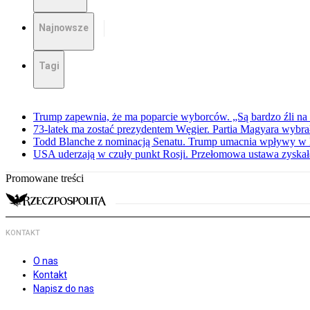
Najnowsze
Tagi
Trump zapewnia, że ma poparcie wyborców. „Są bardzo źli na 
73-latek ma zostać prezydentem Węgier. Partia Magyara wybra
Todd Blanche z nominacją Senatu. Trump umacnia wpływy w 
USA uderzają w czuły punkt Rosji. Przełomowa ustawa zyskała 
Promowane treści
KONTAKT
O nas
Kontakt
Napisz do nas