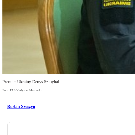
Premier Ukrainy Denys Szmyhal
Foto: PAP/Vladyslav Musiienko
Rusłan Szoszyn