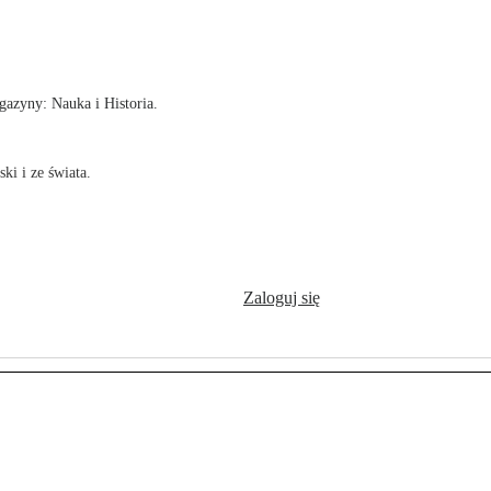
!
azyny: Nauka i Historia.
ki i ze świata.
Zaloguj się