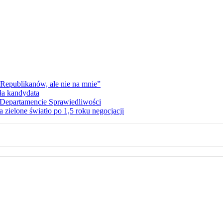
Republikanów, ale nie na mnie”
ła kandydata
Departamencie Sprawiedliwości
zielone światło po 1,5 roku negocjacji