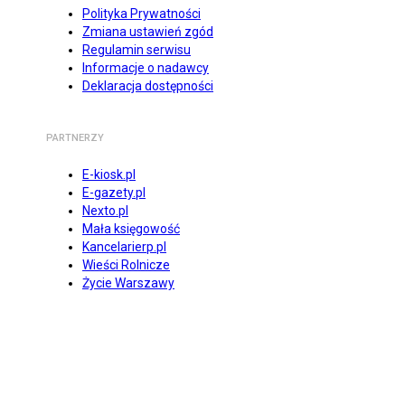
Polityka Prywatności
Zmiana ustawień zgód
Regulamin serwisu
Informacje o nadawcy
Deklaracja dostępności
PARTNERZY
E-kiosk.pl
E-gazety.pl
Nexto.pl
Mała księgowość
Kancelarierp.pl
Wieści Rolnicze
Życie Warszawy