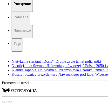
Powiązane
Polecane
Najnowsze
Tagi
Nietykalna sierżant „Doris”. Drugie życie tajnej policjantki
Nieoficjalnie: Szymon Hołownia gotów przejąć Polskę 2050 i 
Klamka zapadła, PiS wymieni Przemysława Czarnka i zmieni tak
Koszty rocznicy prezydentury Nawrockiego pod lupą. Wices
Promowane treści
KONTAKT