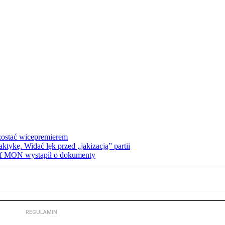
zostać wicepremierem
tykę. Widać lęk przed „jakizacją” partii
zef MON wystąpił o dokumenty
REGULAMIN