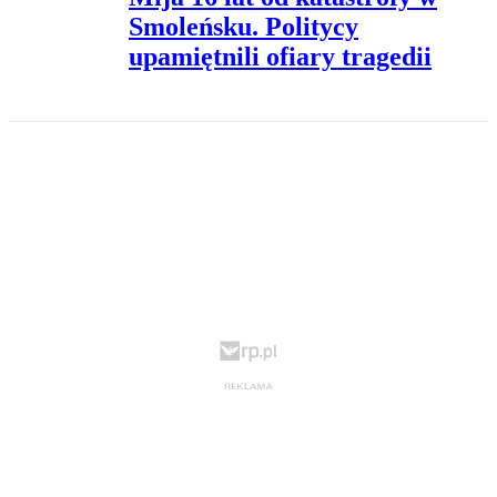
Smoleńsku. Politycy
upamiętnili ofiary tragedii