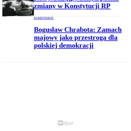
zmiany w Konstytucji RP
KOMENTARZE
Bogusław Chrabota: Zamach
majowy jako przestroga dla
polskiej demokracji