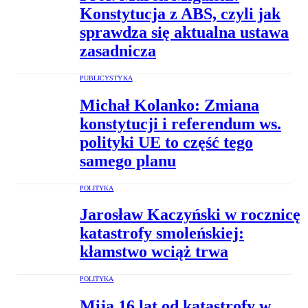
Konstytucja z ABS, czyli jak
sprawdza się aktualna ustawa
zasadnicza
PUBLICYSTYKA
Michał Kolanko: Zmiana
konstytucji i referendum ws.
polityki UE to część tego
samego planu
POLITYKA
Jarosław Kaczyński w rocznicę
katastrofy smoleńskiej:
kłamstwo wciąż trwa
POLITYKA
Mija 16 lat od katastrofy w