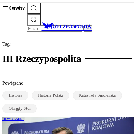
Serwisy
Tag:
III Rzeczypospolita
Powiązane
Historia
Historia Polski
Katastrofa Smoleńska
Okrągły Stół
PRAWO KARNE
Śledztwo ws. zdrady dyplomatycznej w