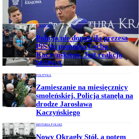
związku z katastrofą smoleńską
umorzone
POLITYKA
Policja nie dopuściła prezesa
PiS do pomnika Lecha
Kaczyńskiego. Jest reakcja
MSWiA
POLITYKA
Zamieszanie na miesięcznicy
smoleńskiej. Policja stanęła na
drodze Jarosława
Kaczyńskiego
HISTORIA POLSKI
Nowy Okrągły Stół, a potem