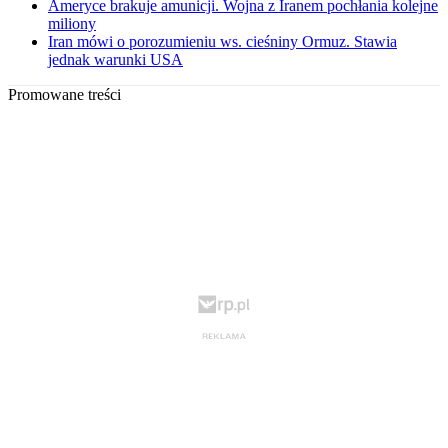
Ameryce brakuje amunicji. Wojna z Iranem pochłania kolejne
miliony
Iran mówi o porozumieniu ws. cieśniny Ormuz. Stawia
jednak warunki USA
Promowane treści