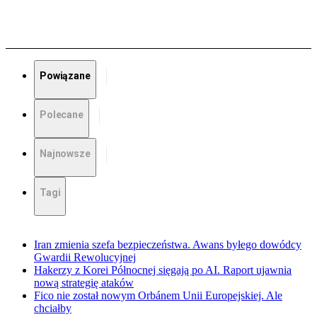
Powiązane
Polecane
Najnowsze
Tagi
Iran zmienia szefa bezpieczeństwa. Awans byłego dowódcy
Gwardii Rewolucyjnej
Hakerzy z Korei Północnej sięgają po AI. Raport ujawnia
nową strategię ataków
Fico nie został nowym Orbánem Unii Europejskiej. Ale
chciałby