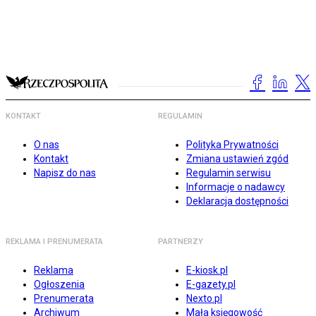
KONTAKT
REGULAMIN
O nas
Polityka Prywatności
Kontakt
Zmiana ustawień zgód
Napisz do nas
Regulamin serwisu
Informacje o nadawcy
Deklaracja dostępności
REKLAMA I PRENUMERATA
PARTNERZY
Reklama
E-kiosk.pl
Ogłoszenia
E-gazety.pl
Prenumerata
Nexto.pl
Archiwum
Mała księgowość