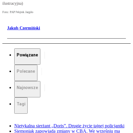
ilustracyjna)
Foto: PAP/Wojtek Jargiło
Jakub Czermiński
Powiązane
Polecane
Najnowsze
Tagi
Nietykalna sierżant „Doris”. Drugie życie tajnej policjantki
Siemoniak zapowiada zmiany w CBA. We wrześniu ma