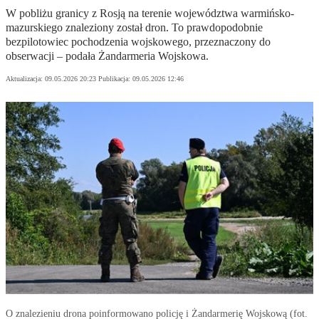
W pobliżu granicy z Rosją na terenie województwa warmińsko-
mazurskiego znaleziony został dron. To prawdopodobnie
bezpilotowiec pochodzenia wojskowego, przeznaczony do
obserwacji – podała Żandarmeria Wojskowa.
Aktualizacja:
09.05.2026 20:23
Publikacja:
09.05.2026 12:46
O znalezieniu drona poinformowano policję i Żandarmerię Wojskową (fot.