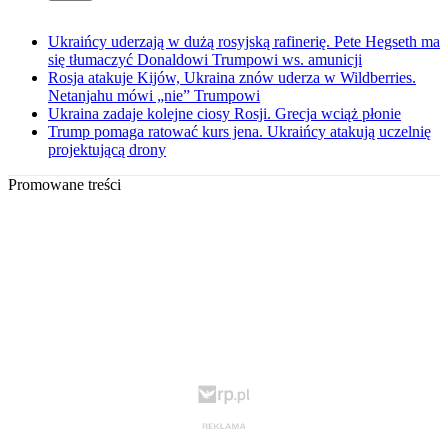
Ukraińcy uderzają w dużą rosyjską rafinerię. Pete Hegseth ma
się tłumaczyć Donaldowi Trumpowi ws. amunicji
Rosja atakuje Kijów, Ukraina znów uderza w Wildberries.
Netanjahu mówi „nie” Trumpowi
Ukraina zadaje kolejne ciosy Rosji. Grecja wciąż płonie
Trump pomaga ratować kurs jena. Ukraińcy atakują uczelnię
projektującą drony
Promowane treści