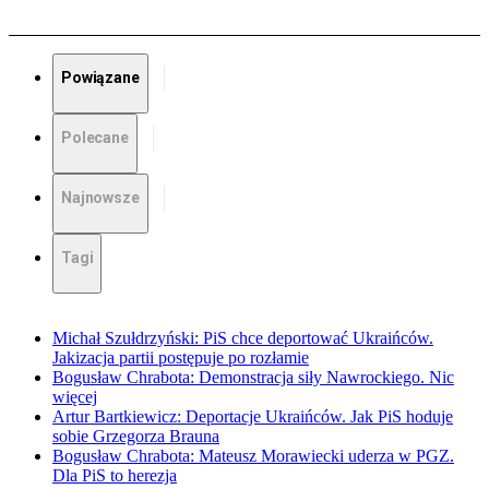
Powiązane
Polecane
Najnowsze
Tagi
Michał Szułdrzyński: PiS chce deportować Ukraińców.
Jakizacja partii postępuje po rozłamie
Bogusław Chrabota: Demonstracja siły Nawrockiego. Nic
więcej
Artur Bartkiewicz: Deportacje Ukraińców. Jak PiS hoduje
sobie Grzegorza Brauna
Bogusław Chrabota: Mateusz Morawiecki uderza w PGZ.
Dla PiS to herezja