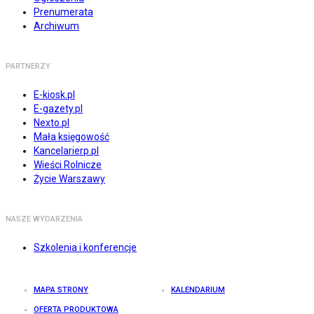
Prenumerata
Archiwum
PARTNERZY
E-kiosk.pl
E-gazety.pl
Nexto.pl
Mała księgowość
Kancelarierp.pl
Wieści Rolnicze
Życie Warszawy
NASZE WYDARZENIA
Szkolenia i konferencje
MAPA STRONY
KALENDARIUM
OFERTA PRODUKTOWA