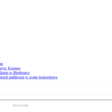
an
neya, Koonsa
a kasie w Biedronce
trzeń publiczną w scenę koncertową
REGULAMIN