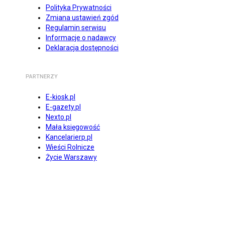
Polityka Prywatności
Zmiana ustawień zgód
Regulamin serwisu
Informacje o nadawcy
Deklaracja dostępności
PARTNERZY
E-kiosk.pl
E-gazety.pl
Nexto.pl
Mała księgowość
Kancelarierp.pl
Wieści Rolnicze
Życie Warszawy