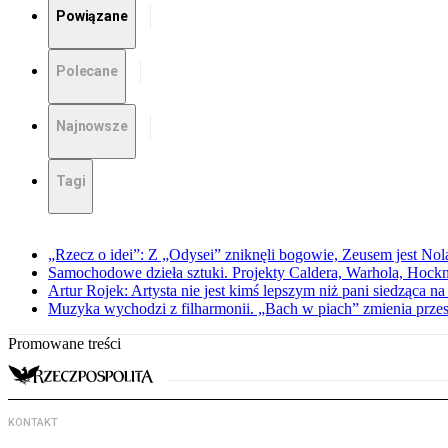
Powiązane
Polecane
Najnowsze
Tagi
„Rzecz o idei”: Z „Odysei” zniknęli bogowie, Zeusem jest Nol
Samochodowe dzieła sztuki. Projekty Caldera, Warhola, Hock
Artur Rojek: Artysta nie jest kimś lepszym niż pani siedząca n
Muzyka wychodzi z filharmonii. „Bach w piach” zmienia przes
Promowane treści
KONTAKT