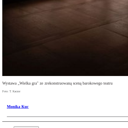
Wystawa „Wielka gra" ze zrekonstruowaną sceną barokowego teatru
Foto: T. Kaczor
Monika Kuc