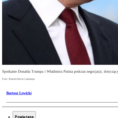
Spotkanie Donalda Trumpa i Władimira Putina podczas negocjacji, dotyczący
Foto: Reuters/Kevin Lamarque
Bartosz Lewicki
Powiązane