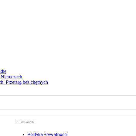
ndię
w Niemczech
h. Przetarg bez chętnych
REGULAMIN
Polityka Prywatności