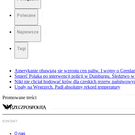
Polecane
Najnowsze
Tagi
Amerykanie obawiają się wzrostu cen paliw. I wojny o Grenla
Śmierć Polaka po interwencji policji w Duisburgu. Śledztwo 
Nikt nie chciał hodować krów dla czeskich rezerw państwowyc
Upały na Węgrzech. Padł absolutny rekord temperatury
Promowane treści
KONTAKT
O nas