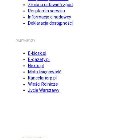
Zmiana ustawień zgód
Regulamin serwisu
Informacje o nadawcy
Deklaracja dostępności
PARTNERZY
E-kiosk.pl
E-gazety.pl
Nexto.pl
Mała księgowość
Kancelarierp.pl
Wieści Rolnicze
Życie Warszawy