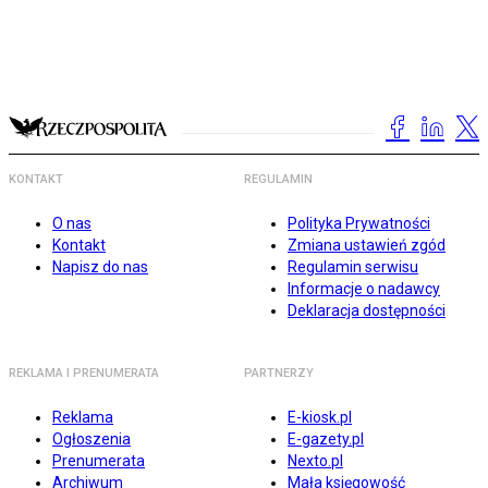
KONTAKT
REGULAMIN
O nas
Polityka Prywatności
Kontakt
Zmiana ustawień zgód
Napisz do nas
Regulamin serwisu
Informacje o nadawcy
Deklaracja dostępności
REKLAMA I PRENUMERATA
PARTNERZY
Reklama
E-kiosk.pl
Ogłoszenia
E-gazety.pl
Prenumerata
Nexto.pl
Archiwum
Mała księgowość