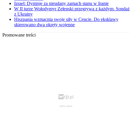
Izrael: Dymisje za nieudany zamach stanu w Iranie
W II turze Wołodymyr Zełenski przegrywa z każdym. Sondaż
z Ukrainy
Hiszpania wzmacnia swoje siły w Ceucie. Do eksklawy
skierowano dwa okręty wojenne
Promowane treści