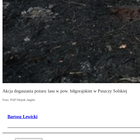
Akcja dogaszania pożaru lasu w pow. biłgorajskim w Puszczy Solskiej
Foto: PAP/Wojtek Jargiło
Bartosz Lewicki