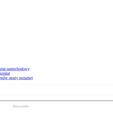
sztat samochodowy
zpital
tępów straży pożarnej
REGULAMIN