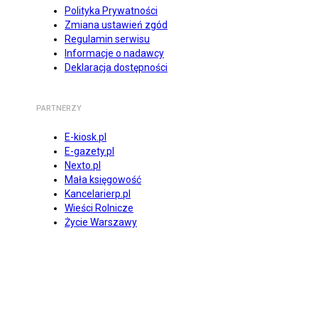
Polityka Prywatności
Zmiana ustawień zgód
Regulamin serwisu
Informacje o nadawcy
Deklaracja dostępności
PARTNERZY
E-kiosk.pl
E-gazety.pl
Nexto.pl
Mała księgowość
Kancelarierp.pl
Wieści Rolnicze
Życie Warszawy