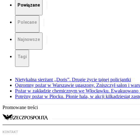
Powiązane
Polecane
Najnowsze
Tagi
Nietykalna sierżant „Doris”. Drugie życie tajnej policjantki
Ogromny pożar w Warszawie ugaszony. Zniszczył salon i war
Pożar w zakładzie chemicznym we Włocławku. Ewakuowano s
Potężny pożar w Płocku. Płonie hala, w akcji kilkadziesiąt zas
Promowane treści
KONTAKT