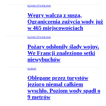
KLĘSKI ŻYWIOŁOWE
Węgry walczą z suszą.
Ograniczenia zużycia wody już
w 465 miejscowościach
KLĘSKI ŻYWIOŁOWE
Pożary odsłoniły ślady wojny.
We Francji znaleziono setki
niewybuchów
KLIMAT
Oblegane przez turystów
jezioro niemal całkiem
wyschło. Poziom wody spadł o
9 metrów