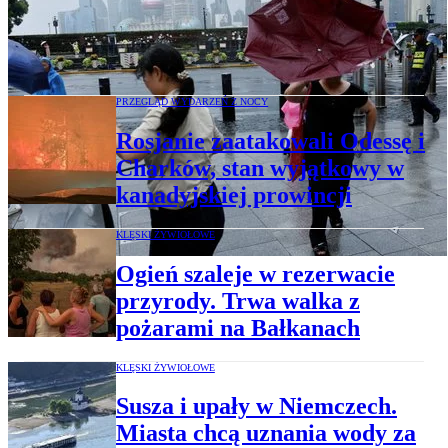
Szanghaj odwołuje loty, milion osób
ewakuowanych. Tajfun uderzył w Chiny
PRZEGLĄD WYDARZEŃ Z NOCY
Rosjanie zaatakowali Odessę i
Charków, stan wyjątkowy w
kanadyjskiej prowincji
KLĘSKI ŻYWIOŁOWE
Ogień szaleje w rezerwacie
przyrody. Trwa walka z
pożarami na Bałkanach
KLĘSKI ŻYWIOŁOWE
Susza i upały w Niemczech.
Miasta chcą uznania wody za