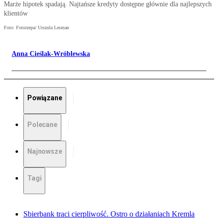
Marże hipotek spadają. Najtańsze kredyty dostępne głównie dla najlepszych
klientów
Foto: Fotorzepa/ Urszula Lesman
Anna Cieślak-Wróblewska
Powiązane
Polecane
Najnowsze
Tagi
Sbierbank traci cierpliwość. Ostro o działaniach Kremla