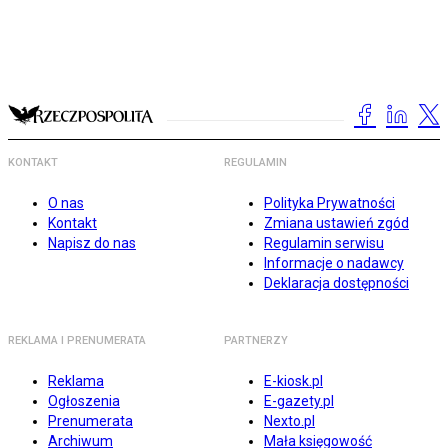
KONTAKT
REGULAMIN
O nas
Polityka Prywatności
Kontakt
Zmiana ustawień zgód
Napisz do nas
Regulamin serwisu
Informacje o nadawcy
Deklaracja dostępności
REKLAMA I PRENUMERATA
PARTNERZY
Reklama
E-kiosk.pl
Ogłoszenia
E-gazety.pl
Prenumerata
Nexto.pl
Archiwum
Mała księgowość