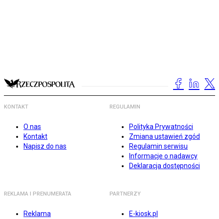
KONTAKT
REGULAMIN
O nas
Polityka Prywatności
Kontakt
Zmiana ustawień zgód
Napisz do nas
Regulamin serwisu
Informacje o nadawcy
Deklaracja dostępności
REKLAMA I PRENUMERATA
PARTNERZY
Reklama
E-kiosk.pl