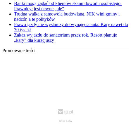
Banki mogą żądać od klientów skanu dowodu osobistego.
Prawnicy: jest pewne „ale”
Trudna walka z samowolą budowlaną. NIK wini gminy i
nadzór, a te polityków
Prawo jazdy nie wystarczy do wynajęcia auta. Kary nawet do
30 tys. zł
Zakaz wyjazdu do sanatorium przez rok. Resort planuje
„kary” dla kuracjuszy
Promowane treści