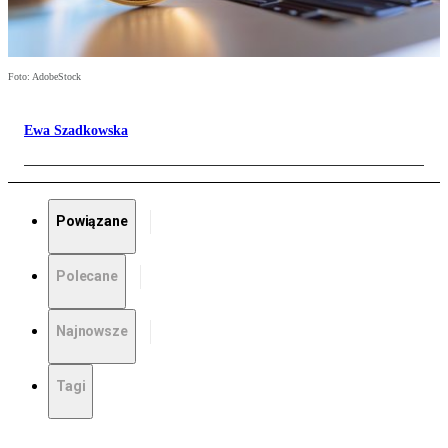
Foto: AdobeStock
Ewa Szadkowska
Powiązane
Polecane
Najnowsze
Tagi