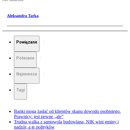
Foto: AdobeStock
Aleksandra Tarka
Powiązane
Polecane
Najnowsze
Tagi
Banki mogą żądać od klientów skanu dowodu osobistego.
Prawnicy: jest pewne „ale”
Trudna walka z samowolą budowlaną. NIK wini gminy i
nadzór, a te polityków