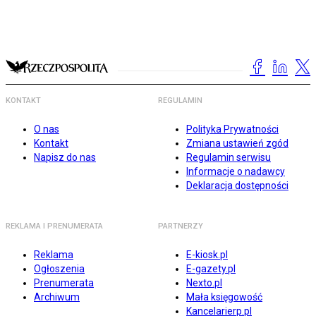
KONTAKT
REGULAMIN
O nas
Polityka Prywatności
Kontakt
Zmiana ustawień zgód
Napisz do nas
Regulamin serwisu
Informacje o nadawcy
Deklaracja dostępności
REKLAMA I PRENUMERATA
PARTNERZY
Reklama
E-kiosk.pl
Ogłoszenia
E-gazety.pl
Prenumerata
Nexto.pl
Archiwum
Mała księgowość
Kancelarierp.pl