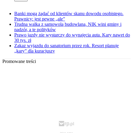
Banki mogą żądać od klientów skanu dowodu osobistego.
Prawnicy: jest pewne „ale”
Trudna walka z samowolą budowlaną. NIK wini gminy i
nadzór, a te polityków
Prawo jazdy nie wystarczy do wynajęcia auta. Kary nawet do
30 tys. zł
Zakaz wyjazdu do sanatorium przez rok. Resort planuje
„kary” dla kuracjuszy
Promowane treści