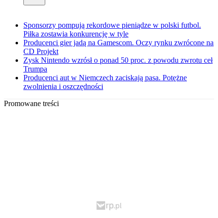
Sponsorzy pompują rekordowe pieniądze w polski futbol.
Piłka zostawia konkurencję w tyle
Producenci gier jadą na Gamescom. Oczy rynku zwrócone na
CD Projekt
Zysk Nintendo wzrósł o ponad 50 proc. z powodu zwrotu ceł
Trumpa
Producenci aut w Niemczech zaciskają pasa. Potężne
zwolnienia i oszczędności
Promowane treści