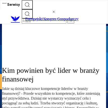
Serwisy
XVIII Europejski Kongres
Europejski Kongres Gospodarczy
Gospodarczy
Siła dialogu o przyszłości Europy
Kim powinien być lider w branży
finansowej
Jakie są dzisiaj kluczowe kompetencje liderów w branży
finansowej? - Przede wszystkim to kompetencje, które zmieniają
styl przywództwa. Dzisiaj nie wystarczy wyznaczyć celu i
pociągnąć za sobą ludzi. Trzeba stworzyć organizację i kulturę,
która potrafi współtworzyć rozwiązania i biznes. Szczególnie w