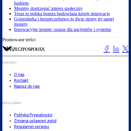
budżetu
Musimy dostrzegać interes społeczny
Teraz to polska branża budowlana kreuje innowacje
Gospodarka i bezpieczeństwo to dwie strony tej samej
monety
Innowacyjne terapie: szanse dla pacjentów i systemu
Promowane treści
KONTAKT
O nas
Kontakt
Napisz do nas
REGULAMIN
Polityka Prywatności
Zmiana ustawień zgód
Regulamin serwisu