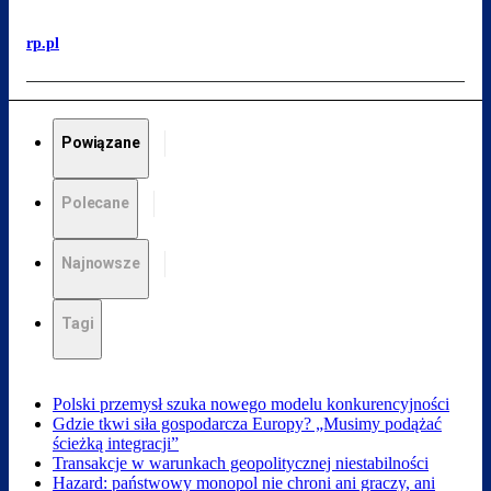
rp.pl
Powiązane
Polecane
Najnowsze
Tagi
Polski przemysł szuka nowego modelu konkurencyjności
Gdzie tkwi siła gospodarcza Europy? „Musimy podążać
ścieżką integracji”
Transakcje w warunkach geopolitycznej niestabilności
Hazard: państwowy monopol nie chroni ani graczy, ani