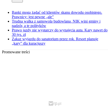
Banki mogą żądać od klientów skanu dowodu osobistego.
Prawnicy: jest pewne „ale”
Trudna walka z samowolą budowlaną. NIK wini gminy i
nadzór, a te polityków
Prawo jazdy nie wystarczy do wynajęcia auta. Kary nawet do
30 tys. zł
Zakaz wyjazdu do sanatorium przez rok. Resort planuje
„kary” dla kuracjuszy
Promowane treści