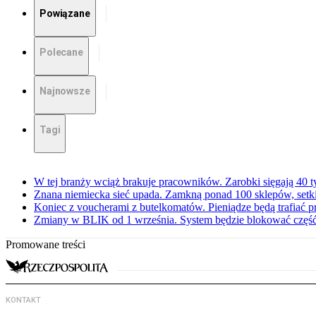
Powiązane
Polecane
Najnowsze
Tagi
W tej branży wciąż brakuje pracowników. Zarobki sięgają 40 ty
Znana niemiecka sieć upada. Zamkną ponad 100 sklepów, set
Koniec z voucherami z butelkomatów. Pieniądze będą trafiać p
Zmiany w BLIK od 1 września. System będzie blokować częś
Promowane treści
KONTAKT