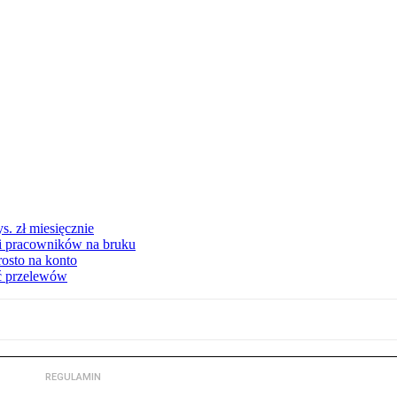
s. zł miesięcznie
ki pracowników na bruku
rosto na konto
ć przelewów
REGULAMIN