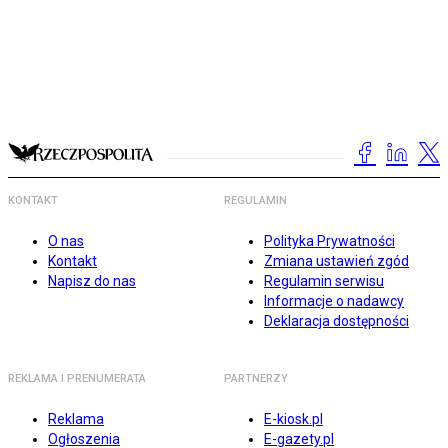
KONTAKT
REGULAMIN
O nas
Polityka Prywatności
Kontakt
Zmiana ustawień zgód
Napisz do nas
Regulamin serwisu
Informacje o nadawcy
Deklaracja dostępności
REKLAMA I PRENUMERATA
PARTNERZY
Reklama
E-kiosk.pl
Ogłoszenia
E-gazety.pl