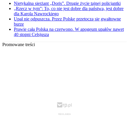
Nietykalna sierżant „Doris”. Drugie życie tajnej policjantki
„Rzecz w tym”: To, co nie jest dobre dla państwa, jest dobre
dla Karola Nawrockiego
Upał nie odpuszcza. Przez Polskę przetoczą się gwałtowne
burze
Prawie cała Polska na czerwono. W apogeum upałów nawet
40 stopni Celsjusza
Promowane treści