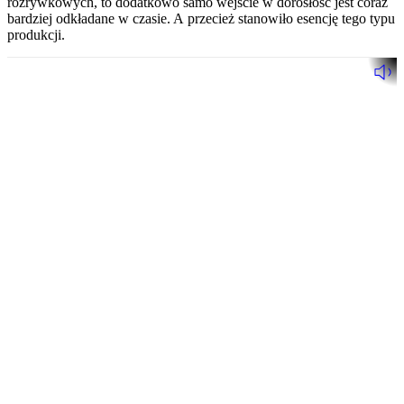
rozrywkowych, to dodatkowo samo wejście w dorosłość jest coraz
bardziej odkładane w czasie. A przecież stanowiło esencję tego typu
produkcji.