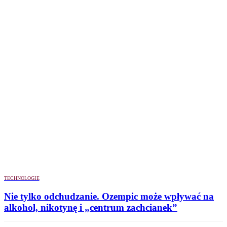
TECHNOLOGIE
Nie tylko odchudzanie. Ozempic może wpływać na
alkohol, nikotynę i „centrum zachcianek”