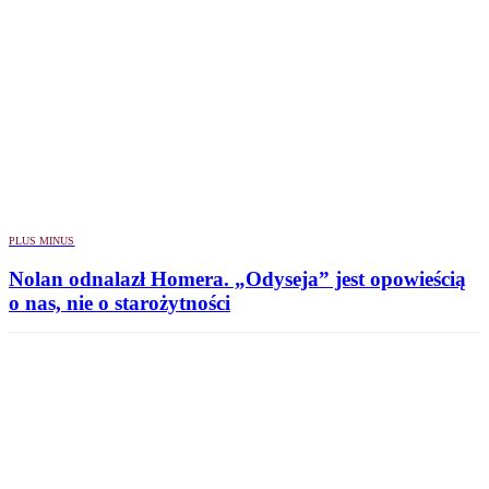
PLUS MINUS
Nolan odnalazł Homera. „Odyseja” jest opowieścią
o nas, nie o starożytności