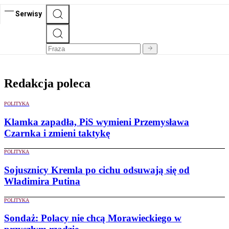
SW RESEARCH DLA RP.PL
Serwisy
Redakcja poleca
POLITYKA
Klamka zapadła, PiS wymieni Przemysława
Czarnka i zmieni taktykę
POLITYKA
Sojusznicy Kremla po cichu odsuwają się od
Władimira Putina
POLITYKA
Sondaż: Polacy nie chcą Morawieckiego w