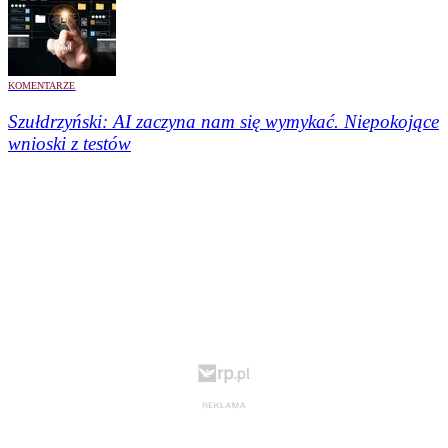
KOMENTARZE
Szułdrzyński:
AI zaczyna nam się wymykać. Niepokojące
wnioski z testów