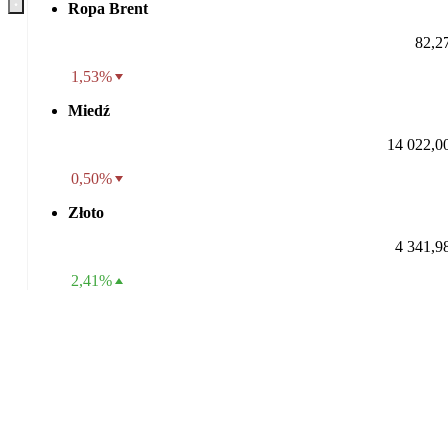
Ropa Brent
82,2
1,53%
Miedź
14 022,0
0,50%
Złoto
4 341,9
2,41%