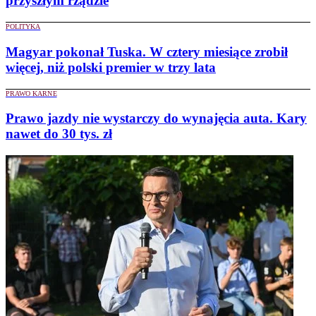
przyszłym rządzie
POLITYKA
Magyar pokonał Tuska. W cztery miesiące zrobił
więcej, niż polski premier w trzy lata
PRAWO KARNE
Prawo jazdy nie wystarczy do wynajęcia auta. Kary
nawet do 30 tys. zł