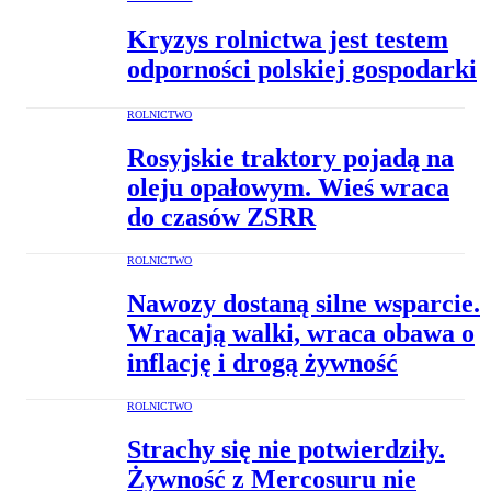
Kryzys rolnictwa jest testem
odporności polskiej gospodarki
ROLNICTWO
Rosyjskie traktory pojadą na
oleju opałowym. Wieś wraca
do czasów ZSRR
ROLNICTWO
Nawozy dostaną silne wsparcie.
Wracają walki, wraca obawa o
inflację i drogą żywność
ROLNICTWO
Strachy się nie potwierdziły.
Żywność z Mercosuru nie