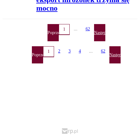
mocno
...
62
1
Poprzednia
Następna
2
3
4
...
62
1
Poprzednia
Następna