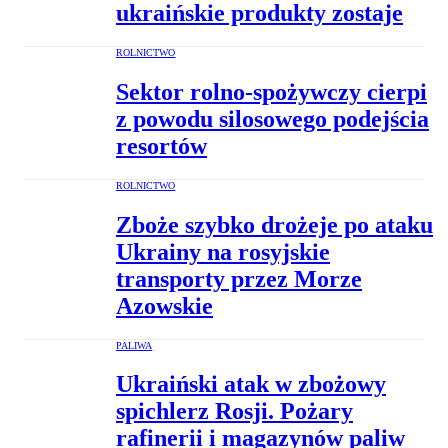
ukraińskie produkty zostaje
ROLNICTWO
Sektor rolno-spożywczy cierpi
z powodu silosowego podejścia
resortów
ROLNICTWO
Zboże szybko drożeje po ataku
Ukrainy na rosyjskie
transporty przez Morze
Azowskie
PALIWA
Ukraiński atak w zbożowy
spichlerz Rosji. Pożary
rafinerii i magazynów paliw