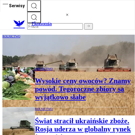
Serwisy
Ekonomia
ROLNICTWO
Nowy korytarz dla ukraińskiego zboża.
Ukraina rozmawia z Polską i sąsiadami
ROLNICTWO
Wysokie ceny owoców? Znamy
powód. Tegoroczne zbiory są
wyjątkowo słabe
ROLNICTWO
Świat stracił ukraińskie zboże.
Rosja uderza w globalny rynek