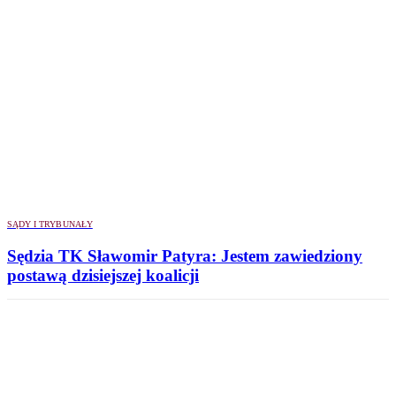
SĄDY I TRYBUNAŁY
Sędzia TK Sławomir Patyra: Jestem zawiedziony
postawą dzisiejszej koalicji