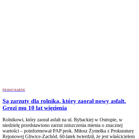
PRAWO KARNE
Są zarzuty dla rolnika, który zaorał nowy asfalt.
Grozi mu 10 lat więzienia
Rolnikowi, który zaorał asfalt na ul. Rybackiej w Ostropie, w
niedzielę przedstawiono zarzut zniszczenia mienia o znacznej
wartości – poinformował PAP prok. Miłosz Żymełka z Prokuratury
Rejonowej Gliwice-Zachód. 60-latek twierdził, że jest właścicielem