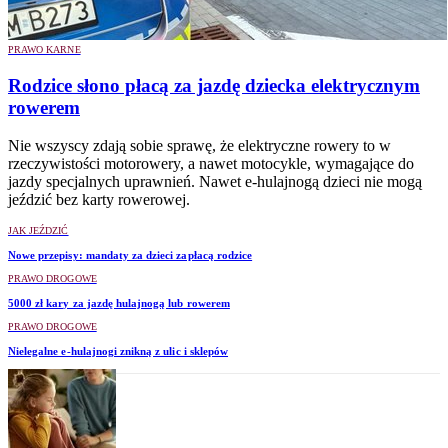
PRAWO KARNE
Rodzice słono płacą za jazdę dziecka elektrycznym
rowerem
Nie wszyscy zdają sobie sprawę, że elektryczne rowery to w
rzeczywistości motorowery, a nawet motocykle, wymagające do
jazdy specjalnych uprawnień. Nawet e-hulajnogą dzieci nie mogą
jeździć bez karty rowerowej.
JAK JEŹDZIĆ
Nowe przepisy: mandaty za dzieci zapłacą rodzice
PRAWO DROGOWE
5000 zł kary za jazdę hulajnogą lub rowerem
PRAWO DROGOWE
Nielegalne e-hulajnogi znikną z ulic i sklepów