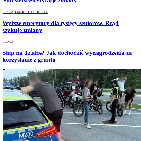
Ministerstwo szykuje zmiany
PRACA, EMERYTURY I RENTY
Wyższe emerytury dla tysięcy seniorów. Rząd
szykuje zmiany
BIZNES
Słup na działce? Jak dochodzić wynagrodzenia za
korzystanie z gruntu