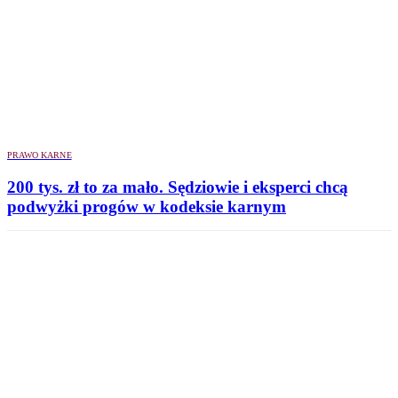
PRAWO KARNE
200 tys. zł to za mało. Sędziowie i eksperci chcą
podwyżki progów w kodeksie karnym