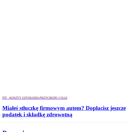
PIT - KOSZTY UZYSKANIA PRZYCHODU I ULGI
Miałeś stłuczkę firmowym autem? Dopłacisz jeszcze
podatek i składkę zdrowotną