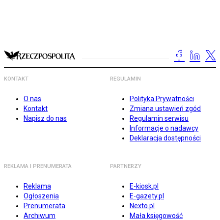
KONTAKT
REGULAMIN
O nas
Polityka Prywatności
Kontakt
Zmiana ustawień zgód
Napisz do nas
Regulamin serwisu
Informacje o nadawcy
Deklaracja dostępności
REKLAMA I PRENUMERATA
PARTNERZY
Reklama
E-kiosk.pl
Ogłoszenia
E-gazety.pl
Prenumerata
Nexto.pl
Archiwum
Mała księgowość