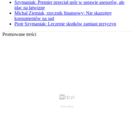
Szymaniak: Premier przeciął spór w sprawie asesorów, ale
idąc na łatwiznę
Michał Ziemiak, rzecznik finansowy: Nie skazujmy
konsumentów na sąd
Piotr Szymaniak: Leczenie skutków zamiast przyczyn
Promowane treści