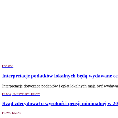
PODATKI
Interpretacje podatków lokalnych będą wydawane cent
Interpretacje dotyczące podatków i opłat lokalnych mają być wydaw
PRACA, EMERYTURY I RENTY
Rząd zdecydował o wysokości pensji minimalnej w 2027
PRAWO KARNE