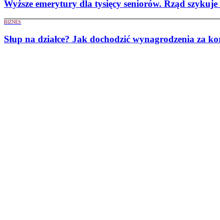
Wyższe emerytury dla tysięcy seniorów. Rząd szykuje
BIZNES
Słup na działce? Jak dochodzić wynagrodzenia za kor