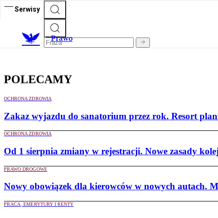
Serwisy
Prawo
POLECAMY
OCHRONA ZDROWIA
Zakaz wyjazdu do sanatorium przez rok. Resort plan
OCHRONA ZDROWIA
Od 1 sierpnia zmiany w rejestracji. Nowe zasady kolej
PRAWO DROGOWE
Nowy obowiązek dla kierowców w nowych autach. Mi
PRACA, EMERYTURY I RENTY