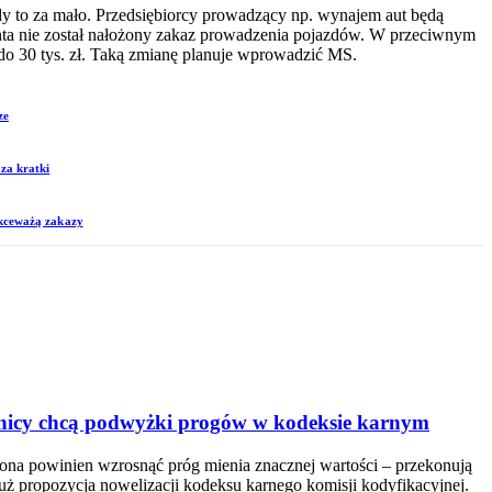
y to za mało. Przedsiębiorcy prowadzący np. wynajem aut będą
ienta nie został nałożony zakaz prowadzenia pojazdów. W przeciwnym
do 30 tys. zł. Taką zmianę planuje wprowadzić MS.
ze
za kratki
ekceważą zakazy
awnicy chcą podwyżki progów w kodeksie karnym
liona powinien wzrosnąć próg mienia znacznej wartości – przekonują
 już propozycja nowelizacji kodeksu karnego komisji kodyfikacyjnej.