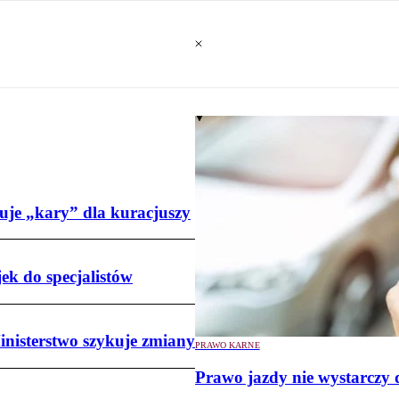
uje „kary” dla kuracjuszy
ek do specjalistów
nisterstwo szykuje zmiany
PRAWO KARNE
Prawo jazdy nie wystarczy d