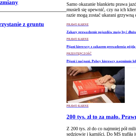
 zmiany
Samo okazanie blankietu prawa jazd
musieli się upewnić, czy na ich kl
razie mogą zostać ukarani grzywną 
zystanie z gruntu
PRAWO KARNE
Zakazy prowadzenie pojazdów mają być dłużs
PRAWO KARNE
Pijani kierowcy z zakazem prowadzenia pójdą 
PRZESTĘPCZOŚĆ
Pijani i naćpani. Polscy kierowcy nagminnie l
PRAWO KARNE
200 tys. zł to za mało. Pr
Z 200 tys. zł do co najmniej pół mi
sędziowie i karniści. Do MS trafiła