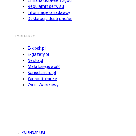
Zmiana ustawień zgód
Regulamin serwisu
Informacje o nadawcy
Deklaracja dostępności
PARTNERZY
E-kiosk.pl
E-gazety.pl
Nexto.pl
Mała księgowość
Kancelarierp.pl
Wieści Rolnicze
Życie Warszawy
KALENDARIUM