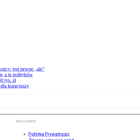
nicy: jest pewne „ale”
, a te polityków
 tys. zł
 dla kuracjuszy
REGULAMIN
Polityka Prywatności