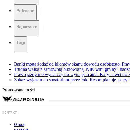
Polecane
Najnowsze
Tagi
Banki mogą żądać od klientów skanu dowodu osobistego. Praw
Trudna walka z samowolą budowlaną. NIK wini gminy i nadzór
Prawo jazdy nie wystarczy do wynajęcia auta. Kary nawet do 30
Zakaz wyjazdu do sanatorium przez rok. Resort planuje „kary”
Promowane treści
KONTAKT
O nas