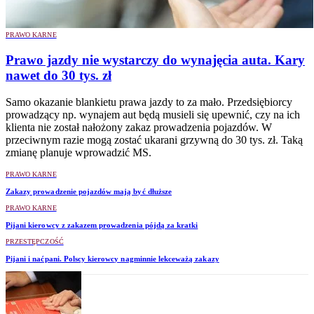
PRAWO KARNE
Prawo jazdy nie wystarczy do wynajęcia auta. Kary
nawet do 30 tys. zł
Samo okazanie blankietu prawa jazdy to za mało. Przedsiębiorcy
prowadzący np. wynajem aut będą musieli się upewnić, czy na ich
klienta nie został nałożony zakaz prowadzenia pojazdów. W
przeciwnym razie mogą zostać ukarani grzywną do 30 tys. zł. Taką
zmianę planuje wprowadzić MS.
PRAWO KARNE
Zakazy prowadzenie pojazdów mają być dłuższe
PRAWO KARNE
Pijani kierowcy z zakazem prowadzenia pójdą za kratki
PRZESTĘPCZOŚĆ
Pijani i naćpani. Polscy kierowcy nagminnie lekceważą zakazy