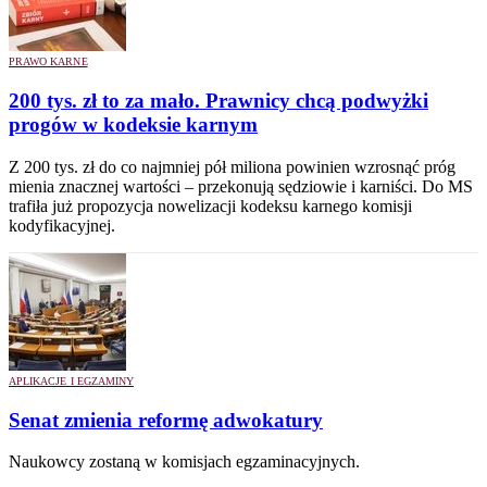
PRAWO KARNE
200 tys. zł to za mało. Prawnicy chcą podwyżki
progów w kodeksie karnym
Z 200 tys. zł do co najmniej pół miliona powinien wzrosnąć próg
mienia znacznej wartości – przekonują sędziowie i karniści. Do MS
trafiła już propozycja nowelizacji kodeksu karnego komisji
kodyfikacyjnej.
APLIKACJE I EGZAMINY
Senat zmienia reformę adwokatury
Naukowcy zostaną w komisjach egzaminacyjnych.