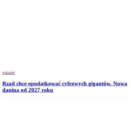
PODATKI
Rząd chce opodatkować cyfrowych gigantów. Nowa
danina od 2027 roku