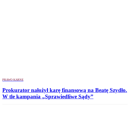
PRAWO KARNE
Prokurator nałożył karę finansową na Beatę Szydło.
W tle kampania „Sprawiedliwe Sądy”