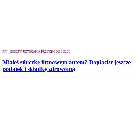
PIT - KOSZTY UZYSKANIA PRZYCHODU I ULGI
Miałeś stłuczkę firmowym autem? Dopłacisz jeszcze
podatek i składkę zdrowotną