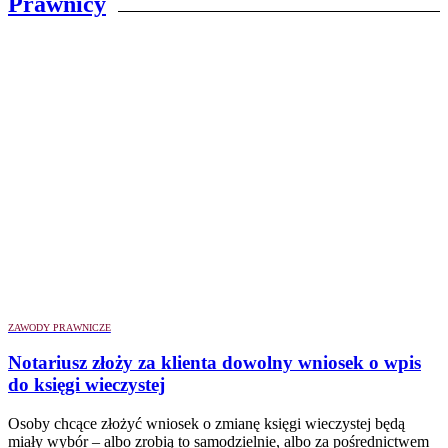
Prawnicy
ZAWODY PRAWNICZE
Notariusz złoży za klienta dowolny wniosek o wpis
do księgi wieczystej
Osoby chcące złożyć wniosek o zmianę księgi wieczystej będą
miały wybór – albo zrobią to samodzielnie, albo za pośrednictwem