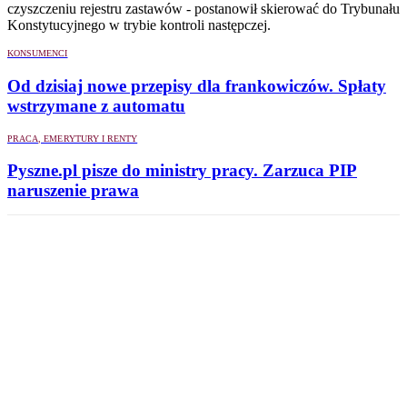
czyszczeniu rejestru zastawów - postanowił skierować do Trybunału
Konstytucyjnego w trybie kontroli następczej.
KONSUMENCI
Od dzisiaj nowe przepisy dla frankowiczów. Spłaty
wstrzymane z automatu
PRACA, EMERYTURY I RENTY
Pyszne.pl pisze do ministry pracy. Zarzuca PIP
naruszenie prawa