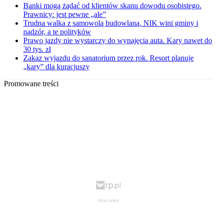
Banki mogą żądać od klientów skanu dowodu osobistego.
Prawnicy: jest pewne „ale”
Trudna walka z samowolą budowlaną. NIK wini gminy i
nadzór, a te polityków
Prawo jazdy nie wystarczy do wynajęcia auta. Kary nawet do
30 tys. zł
Zakaz wyjazdu do sanatorium przez rok. Resort planuje
„kary” dla kuracjuszy
Promowane treści