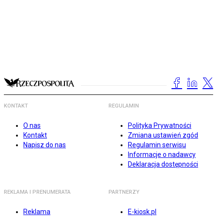
KONTAKT
REGULAMIN
O nas
Polityka Prywatności
Kontakt
Zmiana ustawień zgód
Napisz do nas
Regulamin serwisu
Informacje o nadawcy
Deklaracja dostępności
REKLAMA I PRENUMERATA
PARTNERZY
Reklama
E-kiosk.pl