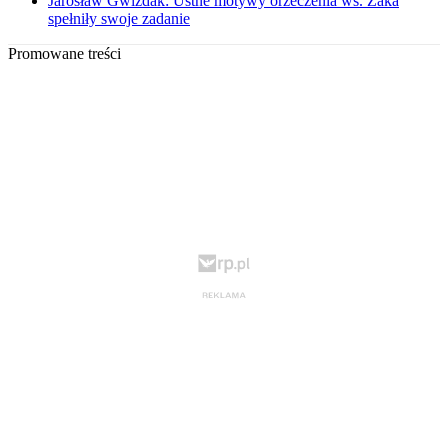
Jarosław Gwizdak: Ustne motywy orzeczenia ws. Żaka
spełniły swoje zadanie
Promowane treści