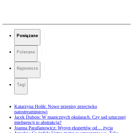
Powiązane
Polecane
Najnowsze
Tagi
Katarzyna Holik: Nowe przepisy przeciwko
patostreamingowi
Jacek Dubois: W magicznych okularach. Czy sąd sztucznej
inteligencji to abstrakcja?
Joanna Parafianowicz: Wysyp ekspertów od… życia