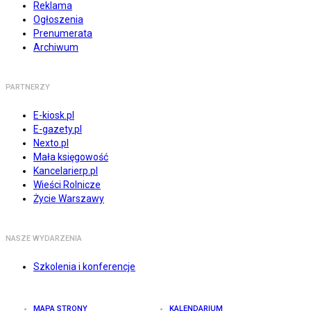
Reklama
Ogłoszenia
Prenumerata
Archiwum
PARTNERZY
E-kiosk.pl
E-gazety.pl
Nexto.pl
Mała księgowość
Kancelarierp.pl
Wieści Rolnicze
Życie Warszawy
NASZE WYDARZENIA
Szkolenia i konferencje
MAPA STRONY
KALENDARIUM