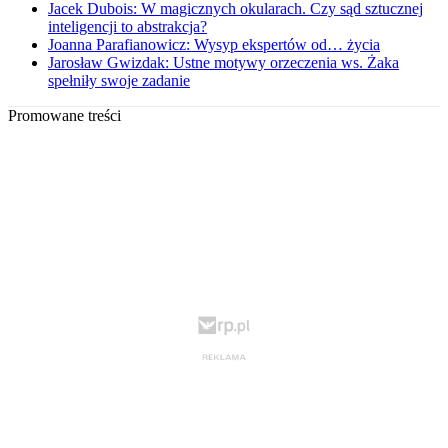
Jacek Dubois: W magicznych okularach. Czy sąd sztucznej
inteligencji to abstrakcja?
Joanna Parafianowicz: Wysyp ekspertów od… życia
Jarosław Gwizdak: Ustne motywy orzeczenia ws. Żaka
spełniły swoje zadanie
Promowane treści