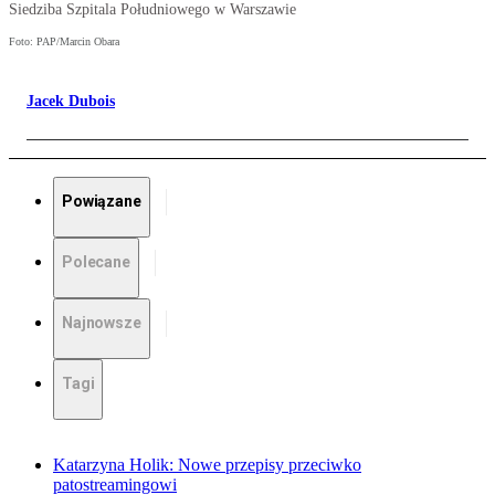
Siedziba Szpitala Południowego w Warszawie
Foto: PAP/Marcin Obara
Jacek Dubois
Powiązane
Polecane
Najnowsze
Tagi
Katarzyna Holik: Nowe przepisy przeciwko
patostreamingowi