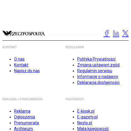
KONTAKT
REGULAMIN
O nas
Polityka Prywatności
Kontakt
Zmiana ustawień zgód
Napisz do nas
Regulamin serwisu
Informacje o nadawcy
Deklaracja dostępności
REKLAMA I PRENUMERATA
PARTNERZY
Reklama
E-kiosk.pl
Ogłoszenia
E-gazety.pl
Prenumerata
Nexto.pl
Archiwum
Mała księgowość