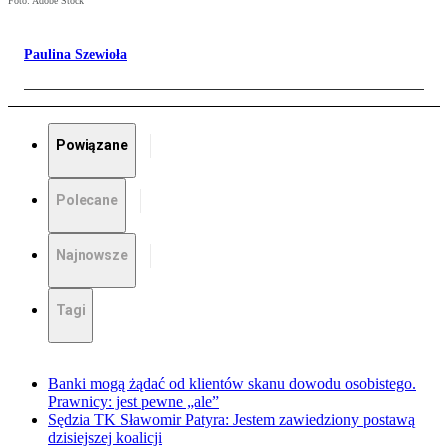
Foto: Adobe Stock
Paulina Szewioła
Powiązane
Polecane
Najnowsze
Tagi
Banki mogą żądać od klientów skanu dowodu osobistego.
Prawnicy: jest pewne „ale”
Sędzia TK Sławomir Patyra: Jestem zawiedziony postawą
dzisiejszej koalicji