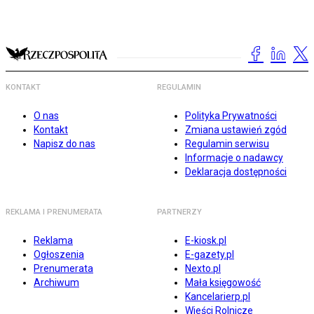
KONTAKT
REGULAMIN
O nas
Polityka Prywatności
Kontakt
Zmiana ustawień zgód
Napisz do nas
Regulamin serwisu
Informacje o nadawcy
Deklaracja dostępności
REKLAMA I PRENUMERATA
PARTNERZY
Reklama
E-kiosk.pl
Ogłoszenia
E-gazety.pl
Prenumerata
Nexto.pl
Archiwum
Mała księgowość
Kancelarierp.pl
Wieści Rolnicze