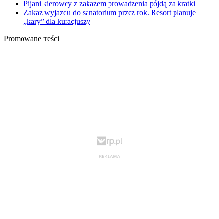
Pijani kierowcy z zakazem prowadzenia pójdą za kratki
Zakaz wyjazdu do sanatorium przez rok. Resort planuje
„kary” dla kuracjuszy
Promowane treści