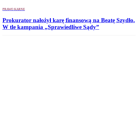
PRAWO KARNE
Prokurator nałożył karę finansową na Beatę Szydło.
W tle kampania „Sprawiedliwe Sądy”