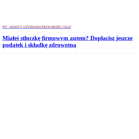
PIT - KOSZTY UZYSKANIA PRZYCHODU I ULGI
Miałeś stłuczkę firmowym autem? Dopłacisz jeszcze
podatek i składkę zdrowotną