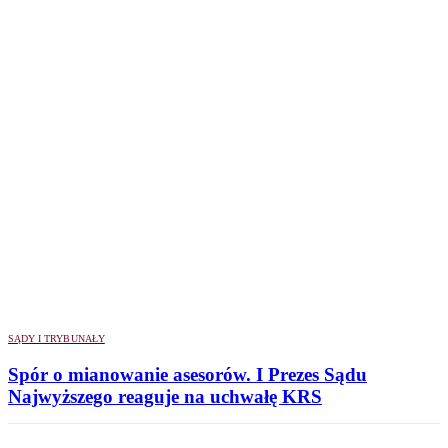
SĄDY I TRYBUNAŁY
Spór o mianowanie asesorów. I Prezes Sądu
Najwyższego reaguje na uchwałę KRS