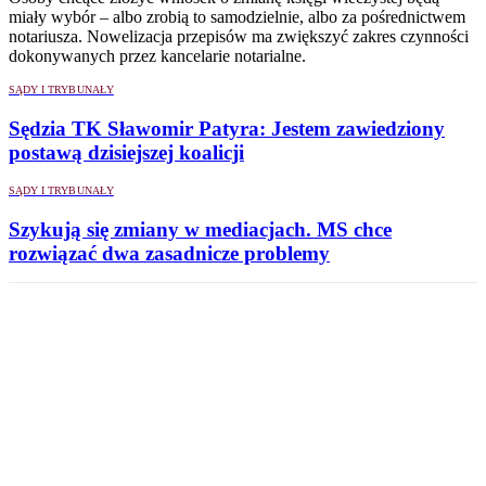
miały wybór – albo zrobią to samodzielnie, albo za pośrednictwem
notariusza. Nowelizacja przepisów ma zwiększyć zakres czynności
dokonywanych przez kancelarie notarialne.
SĄDY I TRYBUNAŁY
Sędzia TK Sławomir Patyra: Jestem zawiedziony
postawą dzisiejszej koalicji
SĄDY I TRYBUNAŁY
Szykują się zmiany w mediacjach. MS chce
rozwiązać dwa zasadnicze problemy