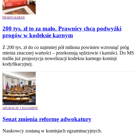
PRAWO KARNE
200 tys. zł to za mało. Prawnicy chcą podwyżki
progów w kodeksie karnym
Z 200 tys. zł do co najmniej pół miliona powinien wzrosnąć próg
mienia znacznej wartości – przekonują sędziowie i karniści. Do MS
trafiła już propozycja nowelizacji kodeksu karnego komisji
kodyfikacyjnej.
APLIKACJE I EGZAMINY
Senat zmienia reformę adwokatury
Naukowcy zostaną w komisjach egzaminacyjnych.