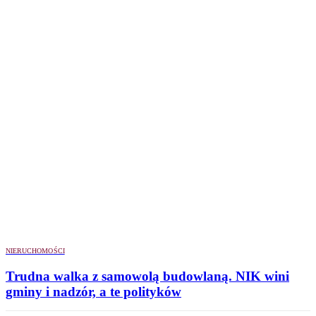
NIERUCHOMOŚCI
Trudna walka z samowolą budowlaną. NIK wini
gminy i nadzór, a te polityków