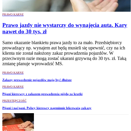
PRAWO KARNE
Prawo jazdy nie wystarczy do wynajęcia auta. Kary
nawet do 30 tys. zł
Samo okazanie blankietu prawa jazdy to za mało. Przedsiębiorcy
prowadzący np. wynajem aut będą musieli się upewnić, czy na ich
klienta nie został nałożony zakaz prowadzenia pojazdów. W
przeciwnym razie mogą zostać ukarani grzywną do 30 tys. zł. Taką
zmianę planuje wprowadzić MS.
PRAWO KARNE
Zakazy prowadzenie pojazdów mają być dłuższe
PRAWO KARNE
Pijani kierowcy z zakazem prowadzenia pójdą za kratki
PRZESTĘPCZOŚĆ
Pijani i naćpani. Polscy kierowcy nagminnie lekceważą zakazy