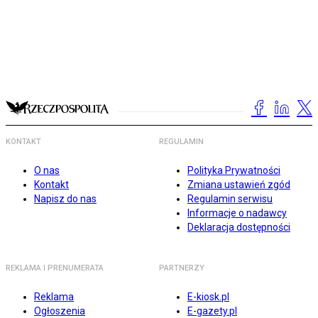
KONTAKT
REGULAMIN
O nas
Polityka Prywatności
Kontakt
Zmiana ustawień zgód
Napisz do nas
Regulamin serwisu
Informacje o nadawcy
Deklaracja dostępności
REKLAMA I PRENUMERATA
PARTNERZY
Reklama
E-kiosk.pl
Ogłoszenia
E-gazety.pl