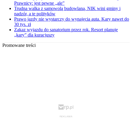
Prawnicy: jest pewne „ale”
Trudna walka z samowolą budowlaną. NIK wini gminy i
nadzór, a te polityków
Prawo jazdy nie wystarczy do wynajęcia auta. Kary nawet do
30 tys. zł
Zakaz wyjazdu do sanatorium przez rok. Resort planuje
„kary” dla kuracjuszy
Promowane treści