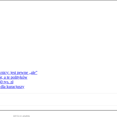
nicy: jest pewne „ale”
, a te polityków
 tys. zł
 dla kuracjuszy
REGULAMIN