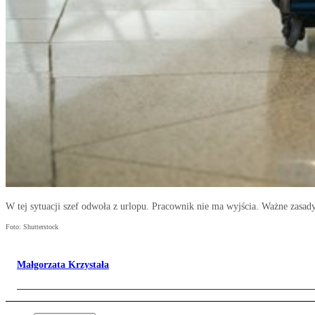
W tej sytuacji szef odwoła z urlopu. Pracownik nie ma wyjścia. Ważne zasad
Foto: Shutterstock
Małgorzata Krzystała