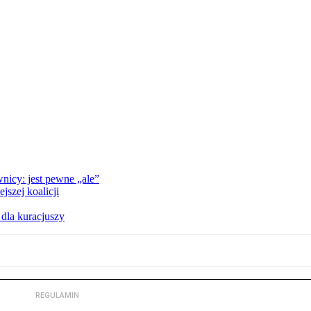
nicy: jest pewne „ale”
szej koalicji
 dla kuracjuszy
REGULAMIN