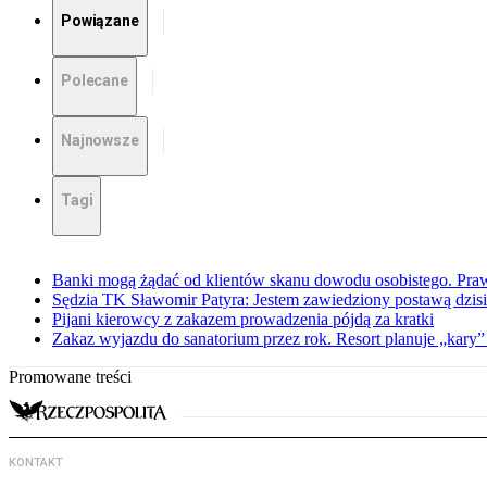
Powiązane
Polecane
Najnowsze
Tagi
Banki mogą żądać od klientów skanu dowodu osobistego. Praw
Sędzia TK Sławomir Patyra: Jestem zawiedziony postawą dzisiej
Pijani kierowcy z zakazem prowadzenia pójdą za kratki
Zakaz wyjazdu do sanatorium przez rok. Resort planuje „kary”
Promowane treści
KONTAKT